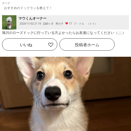
おすすめのドックランを教えて！
マウくんオーナー
2024/11/02 21:19
2歳8ヶ月
男の子
17
プ－ドル （トイ）
旭川のローズドックに行っている方よかったらお友達になってください（ ; ; ）
いいね
投稿者
ホーム