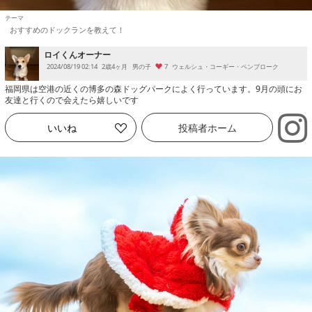
おすすめのドックランを教えて！
ロイくんオーナー
2024/08/19 02:14
2歳4ヶ月
男の子
7
ウェルシュ・コーギー・ペンブローク
福岡県は空港の近くの博多の森ドッグパークによく行っています。9月の頭にお
友達と行くので会えたら嬉しいです
いいね
投稿者
ホーム