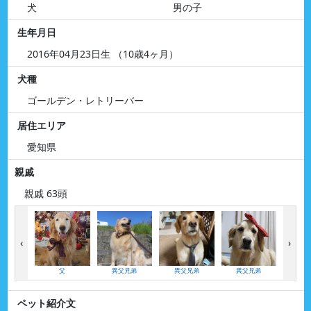
犬
男の子
生年月日
2016年04月23日生 （10歳4ヶ月）
犬種
ゴールデン・レトリーバー
居住エリア
愛知県
親戚
親戚 63頭
‹
›
父
異父兄弟
異父兄弟
異父兄弟
異母
ペット紹介文