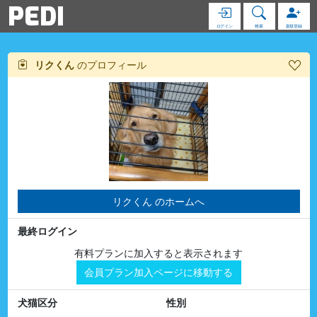
PEDI
ログイン
検索
新規登録
リクくん
のプロフィール
リクくん のホームへ
最終ログイン
有料プランに加入すると表示されます
会員プラン加入ページに移動する
犬猫区分
性別