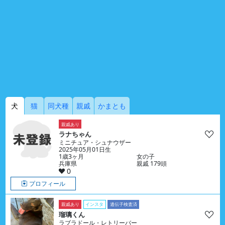
犬
猫
同犬種
親戚
かまとも
親戚あり
ラナちゃん
ミニチュア・シュナウザー
2025年05月01日生
1歳3ヶ月
女の子
兵庫県
親戚 179頭
0
プロフィール
親戚あり
インスタ
遺伝子検査済
瑠璃くん
ラブラドール・レトリーバー