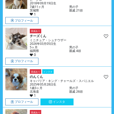
2018年09月19日生
7歳11ヶ月
男の子
茨城県
親戚 21頭
1
プロフィール
親戚あり
チーズくん
ミニチュア・シュナウザー
2026年03月05日生
5ヶ月
男の子
福岡県
親戚 4頭
0
プロフィール
親戚あり
インスタ
のんくん
キャバリア・キング・チャールズ・スパニエル
2025年05月28日生
1歳3ヶ月
男の子
北海道
親戚 26頭
1
プロフィール
インスタ
親戚あり