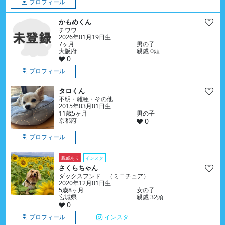
プロフィール
かもめくん
チワワ
2026年01月19日生
7ヶ月
男の子
大阪府
親戚 0頭
0
プロフィール
タロくん
不明・雑種・その他
2015年03月01日生
11歳5ヶ月
男の子
京都府
0
プロフィール
親戚あり
インスタ
さくらちゃん
ダックスフンド （ミニチュア）
2020年12月01日生
5歳8ヶ月
女の子
宮城県
親戚 32頭
0
プロフィール
インスタ