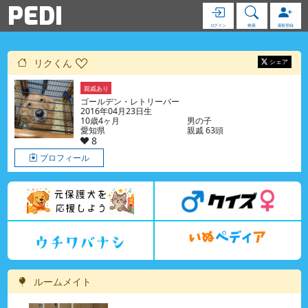
PEDI
ログイン
検索
新規登録
リクくん
シェア
親戚あり
ゴールデン・レトリーバー
2016年04月23日生
10歳4ヶ月
男の子
愛知県
親戚 63頭
8
プロフィール
ルームメイト