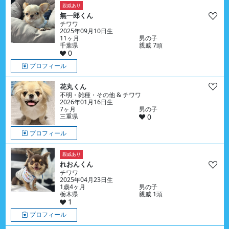
親戚あり
無一郎くん
チワワ
2025年09月10日生
11ヶ月
男の子
千葉県
親戚 7頭
0
プロフィール
花丸くん
不明・雑種・その他 & チワワ
2026年01月16日生
7ヶ月
男の子
三重県
0
プロフィール
親戚あり
れおんくん
チワワ
2025年04月23日生
1歳4ヶ月
男の子
栃木県
親戚 1頭
1
プロフィール