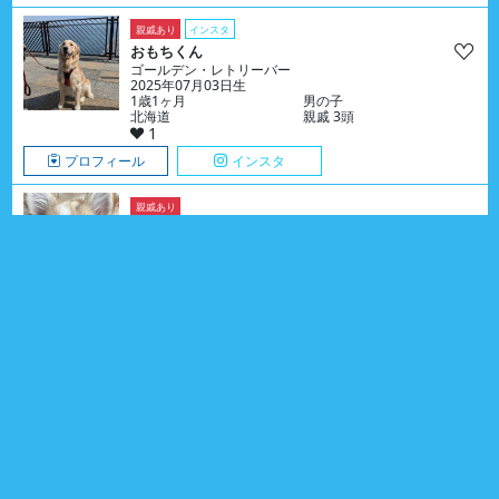
親戚あり
インスタ
おもちくん
ゴールデン・レトリーバー
2025年07月03日生
1歳1ヶ月
男の子
北海道
親戚 3頭
1
プロフィール
インスタ
親戚あり
アールちゃん
チワワ
2026年03月05日生
5ヶ月
女の子
岡山県
親戚 2頭
0
プロフィール
親戚あり
ぽてちくん
チワワ
2025年11月08日生
9ヶ月
男の子
千葉県
親戚 6頭
0