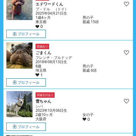
エドワードくん
プ－ドル （トイ）
2025年04月21日生
1歳4ヶ月
男の子
東京都
親戚 15頭
0
プロフィール
親戚あり
ごまくん
フレンチ・ブルドッグ
2018年08月13日生
8歳
男の子
埼玉県
親戚 6頭
1
プロフィール
同誕生日あり
雪ちゃん
シバ
2023年10月06日生
2歳10ヶ月
女の子
大阪府
0
プロフィール