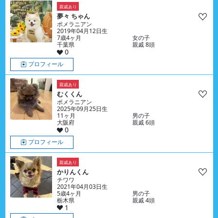
親戚あり
夢々 ちゃん
ポメラニアン
2019年04月12日生
7歳4ヶ月
女の子
千葉県
親戚 8頭
0
プロフィール
親戚あり
むくくん
ポメラニアン
2025年09月25日生
11ヶ月
男の子
大阪府
親戚 6頭
0
プロフィール
親戚あり
かりんくん
チワワ
2021年04月03日生
5歳4ヶ月
男の子
栃木県
親戚 4頭
1