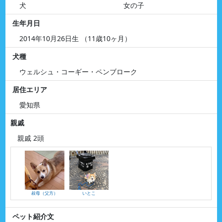
犬
女の子
生年月日
2014年10月26日生 （11歳10ヶ月）
犬種
ウェルシュ・コーギー・ペンブローク
居住エリア
愛知県
親戚
親戚 2頭
叔母（父方）
いとこ
ペット紹介文