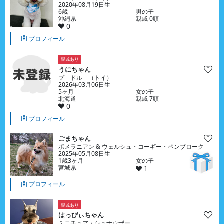
2020年08月19日生
6歳
男の子
沖縄県
親戚 0頭
0
プロフィール
親戚あり
うにちゃん
プ－ドル （トイ）
2026年03月06日生
5ヶ月
女の子
北海道
親戚 7頭
0
プロフィール
ごまちゃん
ポメラニアン & ウェルシュ・コーギー・ペンブローク
2025年05月08日生
1歳3ヶ月
女の子
宮城県
1
プロフィール
親戚あり
はっぴぃちゃん
ミニチュア・シュナウザー