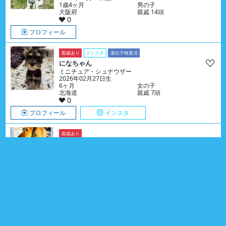
1歳4ヶ月
男の子
大阪府
親戚 14頭
0
プロフィール
親戚あり
インスタ
遺伝子検査済
になちゃん
ミニチュア・シュナウザー
2026年02月27日生
6ヶ月
女の子
北海道
親戚 7頭
0
プロフィール
インスタ
親戚あり
リリちゃん
ダックスフンド （ミニチュア）
2011年07月27日生
15歳1ヶ月
女の子
神奈川県
親戚 4頭
0
プロフィール
親戚あり
インスタ
こまつなちゃん