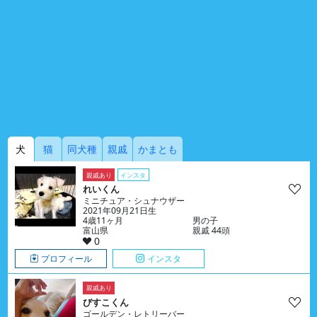
犬
猫
同犬種
親戚
かまとも
親戚あり
インスタ
れいくん
ミニチュア・シュナウザー
2021年09月21日生
4歳11ヶ月
男の子
富山県
親戚 44頭
0
プロフィール
インスタ
親戚あり
びすこくん
ゴールデン・レトリーバー