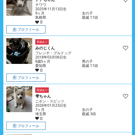
チワワ
2025年11月13日生
9ヶ月
女の子
島根県
親戚 11頭
0
プロフィール
親戚あり
みのじくん
フレンチ・ブルドッグ
2018年03月06日生
8歳5ヶ月
男の子
愛知県
親戚 11頭
0
プロフィール
親戚あり
雫ちゃん
ニホン・スピッツ
2026年01月23日生
7ヶ月
女の子
埼玉県
親戚 3頭
0
プロフィール