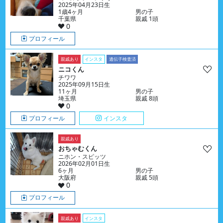
2025年04月23日生
1歳4ヶ月
男の子
千葉県
親戚 1頭
0
プロフィール
親戚あり
インスタ
遺伝子検査済
ニコくん
チワワ
2025年09月15日生
11ヶ月
男の子
埼玉県
親戚 8頭
0
プロフィール
インスタ
親戚あり
おちゃむくん
ニホン・スピッツ
2026年02月01日生
6ヶ月
男の子
大阪府
親戚 5頭
0
プロフィール
親戚あり
インスタ