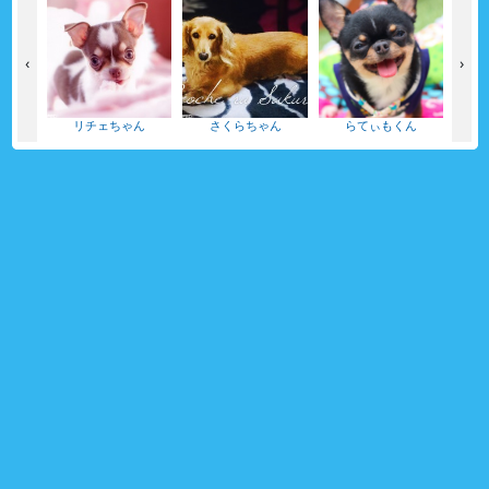
‹
›
ゃん
リチェちゃん
さくらちゃん
らてぃもくん
り