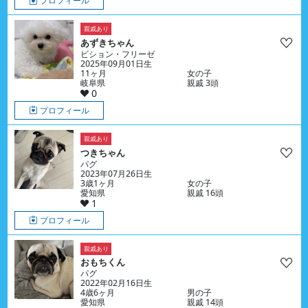
プロフィール
親戚あり
あずきちゃん
ビション・フリーゼ
2025年09月01日生
11ヶ月
女の子
岐阜県
親戚 3頭
0
プロフィール
親戚あり
つきちゃん
パグ
2023年07月26日生
3歳1ヶ月
女の子
愛知県
親戚 16頭
1
プロフィール
親戚あり
おもちくん
パグ
2022年02月16日生
4歳6ヶ月
男の子
愛知県
親戚 14頭