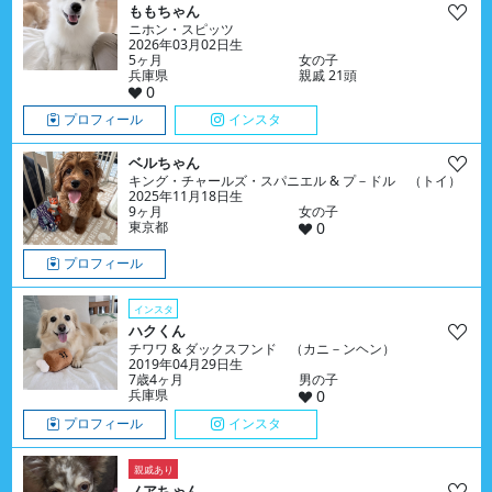
ももちゃん
ニホン・スピッツ
2026年03月02日生
5ヶ月
女の子
兵庫県
親戚 21頭
0
プロフィール
インスタ
ベルちゃん
キング・チャールズ・スパニエル & プ－ドル （トイ）
2025年11月18日生
9ヶ月
女の子
東京都
0
プロフィール
インスタ
ハクくん
チワワ & ダックスフンド （カニ－ンヘン）
2019年04月29日生
7歳4ヶ月
男の子
兵庫県
0
プロフィール
インスタ
親戚あり
ノアちゃん