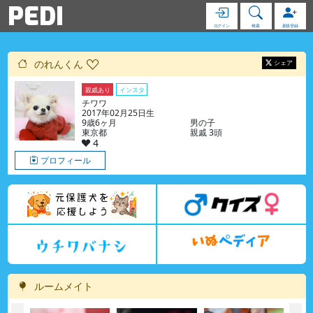
PEDI
ログイン
検索
新規登録
のれんくん
シェア
親戚あり
インスタ
チワワ
2017年02月25日生
9歳6ヶ月
男の子
東京都
親戚 3頭
4
プロフィール
ルームメイト