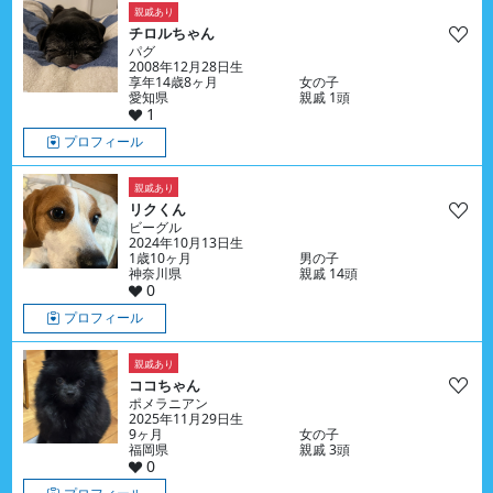
親戚あり
チロルちゃん
パグ
2008年12月28日生
享年14歳8ヶ月
女の子
愛知県
親戚 1頭
1
プロフィール
親戚あり
リクくん
ビーグル
2024年10月13日生
1歳10ヶ月
男の子
神奈川県
親戚 14頭
0
プロフィール
親戚あり
ココちゃん
ポメラニアン
2025年11月29日生
9ヶ月
女の子
福岡県
親戚 3頭
0