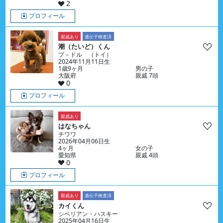
2
プロフィール
親戚あり
遺伝子検査済
潮（たいど）くん
プ－ドル （トイ）
2024年11月11日生
1歳9ヶ月
男の子
大阪府
親戚 7頭
0
プロフィール
親戚あり
はなちゃん
チワワ
2026年04月06日生
4ヶ月
女の子
愛知県
親戚 4頭
0
プロフィール
親戚あり
遺伝子検査済
カイくん
シベリアン・ハスキー
2025年04月16日生