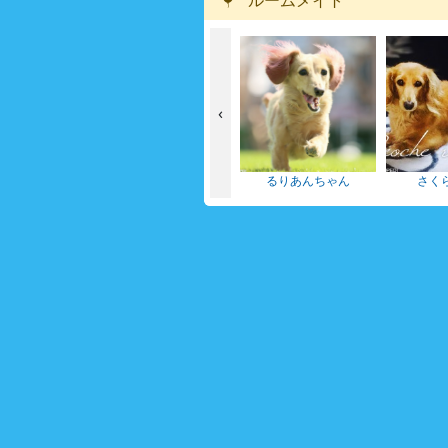
ルームメイト
‹
るりあんちゃん
さくらちゃん
らて