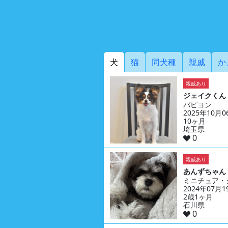
犬
猫
同犬種
親戚
か
親戚あり
ジェイクくん
パピヨン
2025年10月
10ヶ月
埼玉県
0
親戚あり
あんずちゃん
ミニチュア・
2024年07月
2歳1ヶ月
石川県
0