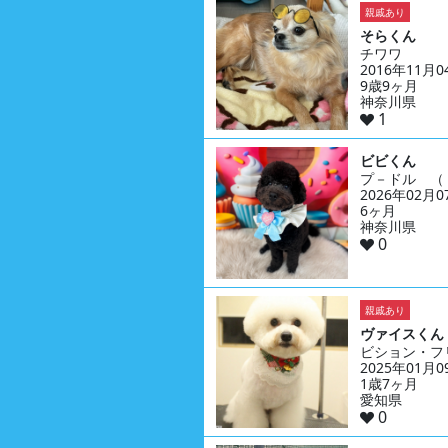
親戚あり
そらくん
チワワ
2016年11月
9歳9ヶ月
神奈川県
1
ビビくん
プ－ドル （
2026年02月
6ヶ月
神奈川県
0
親戚あり
ヴァイスくん
ビション・フ
2025年01月
1歳7ヶ月
愛知県
0