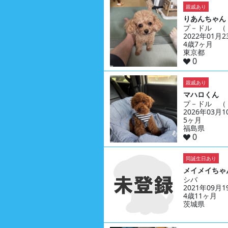
親戚あり
りあんちゃん
プ－ドル （
2022年01月
4歳7ヶ月
東京都
0
親戚あり
マハロくん
プ－ドル （
2026年03月
5ヶ月
福島県
0
同誕生日あり
メイメイちゃ
シバ
2021年09月
4歳11ヶ月
茨城県