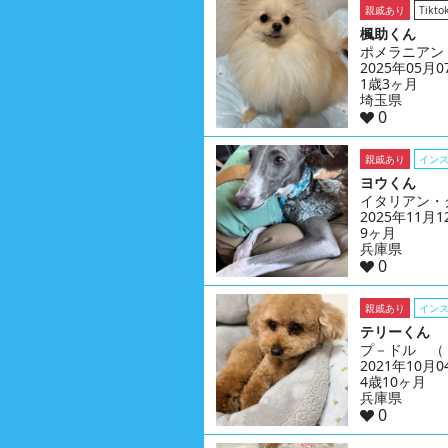
親戚あり
Tikto
楓助くん
ポメラニアン
2025年05月
1歳3ヶ月
埼玉県
0
親戚あり
イン
ヨウくん
イタリアン・
2025年11月
9ヶ月
兵庫県
0
親戚あり
イン
テリーくん
プ－ドル （
2021年10月
4歳10ヶ月
兵庫県
0