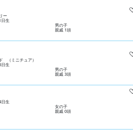
リー
31日生
男の子
親戚 1頭
ド （ミニチュア）
28日生
男の子
親戚 3頭
04日生
女の子
親戚 0頭