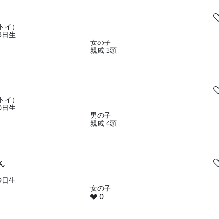
トイ）
23日生
女の子
親戚 3頭
トイ）
10日生
男の子
親戚 4頭
ん
19日生
女の子
0