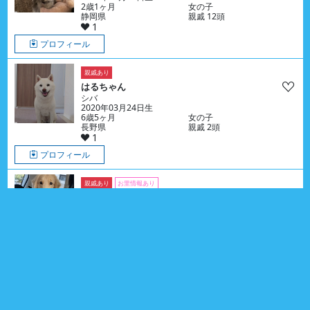
2歳1ヶ月
女の子
静岡県
親戚 12頭
1
プロフィール
親戚あり
はるちゃん
シバ
2020年03月24日生
6歳5ヶ月
女の子
長野県
親戚 2頭
1
プロフィール
親戚あり
お里情報あり
つみきちゃん
ゴールデン・レトリーバー
2025年03月10日生
1歳5ヶ月
女の子
大阪府
親戚 16頭
0
プロフィール
親戚あり
ラプターくん