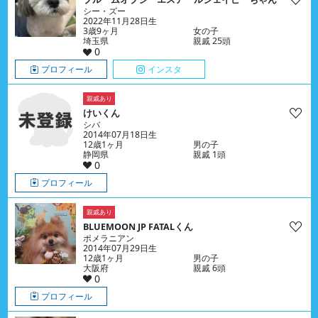
シー・ズー
2022年11月28日生
3歳9ヶ月
女の子
埼玉県
親戚 25頭
0
プロフィール
インスタ
親戚あり
けいくん
シバ
2014年07月18日生
12歳1ヶ月
男の子
静岡県
親戚 1頭
0
プロフィール
親戚あり
BLUEMOON JP FATALくん
ポメラニアン
2014年07月29日生
12歳1ヶ月
男の子
大阪府
親戚 6頭
0
プロフィール