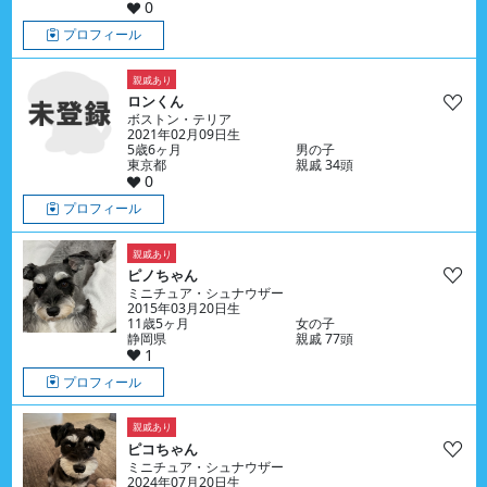
0
プロフィール
親戚あり
ロンくん
ボストン・テリア
2021年02月09日生
5歳6ヶ月
男の子
東京都
親戚 34頭
0
プロフィール
親戚あり
ピノちゃん
ミニチュア・シュナウザー
2015年03月20日生
11歳5ヶ月
女の子
静岡県
親戚 77頭
1
プロフィール
親戚あり
ピコちゃん
ミニチュア・シュナウザー
2024年07月20日生