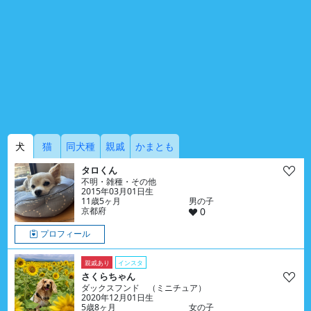
犬
猫
同犬種
親戚
かまとも
タロくん
不明・雑種・その他
2015年03月01日生
11歳5ヶ月
男の子
京都府
0
プロフィール
親戚あり
インスタ
さくらちゃん
ダックスフンド （ミニチュア）
2020年12月01日生
5歳8ヶ月
女の子