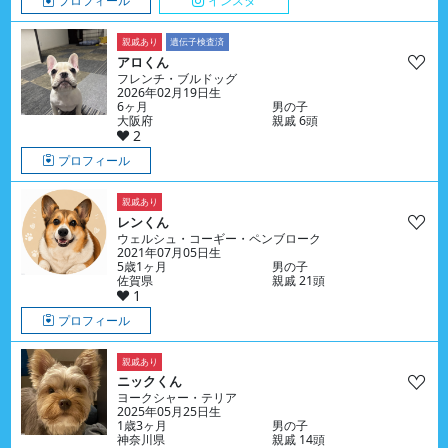
プロフィール
インスタ
親戚あり
遺伝子検査済
アロくん
フレンチ・ブルドッグ
2026年02月19日生
6ヶ月
男の子
大阪府
親戚 6頭
2
プロフィール
親戚あり
レンくん
ウェルシュ・コーギー・ペンブローク
2021年07月05日生
5歳1ヶ月
男の子
佐賀県
親戚 21頭
1
プロフィール
親戚あり
ニックくん
ヨークシャー・テリア
2025年05月25日生
1歳3ヶ月
男の子
神奈川県
親戚 14頭