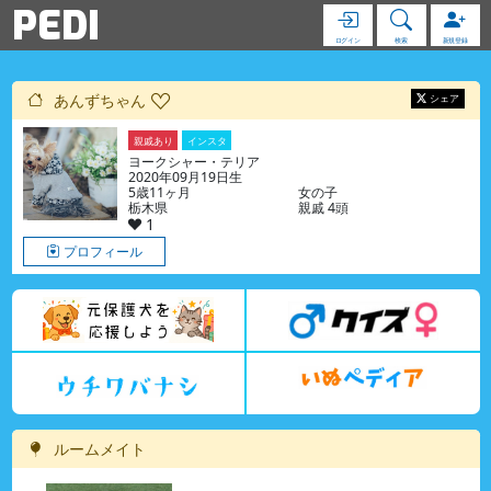
PEDI
ログイン
検索
新規登録
あんずちゃん
シェア
親戚あり
インスタ
ヨークシャー・テリア
2020年09月19日生
5歳11ヶ月
女の子
栃木県
親戚 4頭
1
プロフィール
ルームメイト