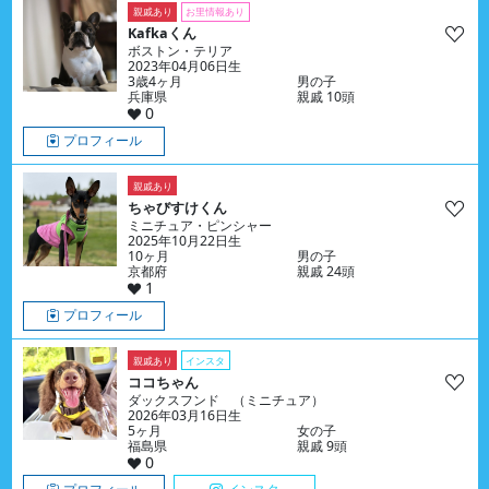
親戚あり
お里情報あり
Kafkaくん
ボストン・テリア
2023年04月06日生
3歳4ヶ月
男の子
兵庫県
親戚 10頭
0
プロフィール
親戚あり
ちゃびすけくん
ミニチュア・ピンシャー
2025年10月22日生
10ヶ月
男の子
京都府
親戚 24頭
1
プロフィール
親戚あり
インスタ
ココちゃん
ダックスフンド （ミニチュア）
2026年03月16日生
5ヶ月
女の子
福島県
親戚 9頭
0