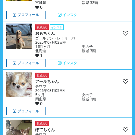
宮城県
親戚 32頭
0
プロフィール
インスタ
親戚あり
インスタ
おもちくん
ゴールデン・レトリーバー
2025年07月03日生
1歳1ヶ月
男の子
北海道
親戚 3頭
1
プロフィール
インスタ
親戚あり
アールちゃん
チワワ
2026年03月05日生
5ヶ月
女の子
岡山県
親戚 2頭
0
プロフィール
親戚あり
ぽてちくん
チワワ