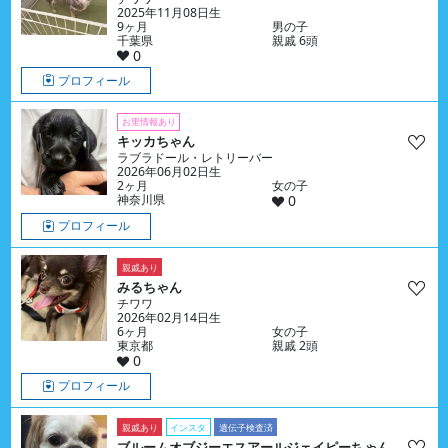
2025年11月08日生
9ヶ月
男の子
千葉県
親戚 6頭
0
プロフィール
お里情報あり
キッカちゃん
ラブラドール・レトリーバー
2026年06月02日生
2ヶ月
女の子
神奈川県
0
プロフィール
親戚あり
みるちゃん
チワワ
2026年02月14日生
6ヶ月
女の子
東京都
親戚 2頭
0
プロフィール
親戚あり
インスタ
遺伝子検査済
ブルームオブジーエスアールジェイピーちゃん