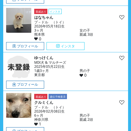
親戚あり
インスタ
はなちゃん
プ－ドル （トイ）
2026年05月18日生
3ヶ月
女の子
熊本県
親戚 3頭
0
プロフィール
インスタ
ゆっけくん
MIX犬 & マルチーズ
2025年05月22日生
1歳3ヶ月
男の子
東京都
0
プロフィール
親戚あり
遺伝子検査済
クルミくん
プ－ドル （トイ）
2026年02月08日生
6ヶ月
男の子
神奈川県
親戚 2頭
1