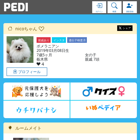
PEDI
ログイン
検索
新規登録
nicoちゃん
シェア
親戚あり
インスタ
遺伝子検査済
ポメラニアン
2019年03月08日生
7歳5ヶ月
女の子
栃木県
親戚 7頭
4
プロフィール
ルームメイト