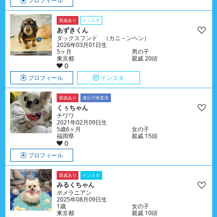
プロフィール
親戚あり
インスタ
あずきくん
ダックスフンド （カニ－ンヘン）
2026年03月01日生
5ヶ月
男の子
東京都
親戚 20頭
0
プロフィール
インスタ
親戚あり
遺伝子検査済
くぅちゃん
チワワ
2021年02月09日生
5歳6ヶ月
女の子
福岡県
親戚 15頭
0
プロフィール
親戚あり
インスタ
みるくちゃん
ポメラニアン
2025年08月09日生
1歳
女の子
東京都
親戚 10頭