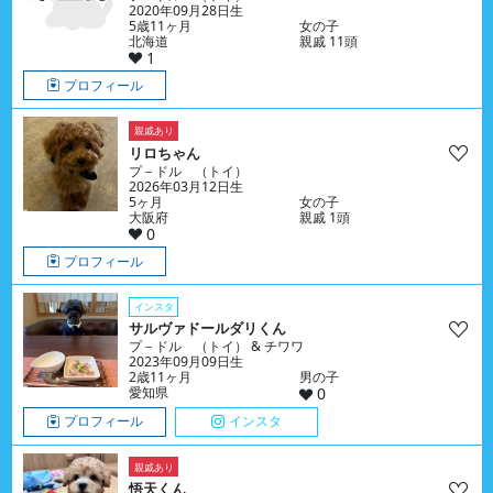
2020年09月28日生
5歳11ヶ月
女の子
北海道
親戚 11頭
1
プロフィール
親戚あり
リロちゃん
プ－ドル （トイ）
2026年03月12日生
5ヶ月
女の子
大阪府
親戚 1頭
0
プロフィール
インスタ
サルヴァドールダリくん
プ－ドル （トイ） & チワワ
2023年09月09日生
2歳11ヶ月
男の子
愛知県
0
プロフィール
インスタ
親戚あり
悟天くん