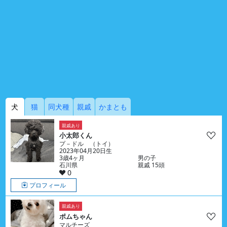
犬
猫
同犬種
親戚
かまとも
親戚あり
小太郎くん
プ－ドル （トイ）
2023年04月20日生
3歳4ヶ月
男の子
石川県
親戚 15頭
0
プロフィール
親戚あり
ポムちゃん
マルチーズ