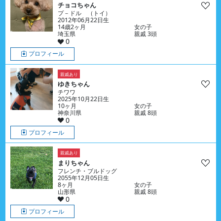
チョコちゃん
プ－ドル （トイ）
2012年06月22日生
14歳2ヶ月
女の子
埼玉県
親戚 3頭
0
プロフィール
親戚あり
ゆきちゃん
チワワ
2025年10月22日生
10ヶ月
女の子
神奈川県
親戚 8頭
0
プロフィール
親戚あり
まりちゃん
フレンチ・ブルドッグ
2055年12月05日生
8ヶ月
女の子
山形県
親戚 8頭
0
プロフィール