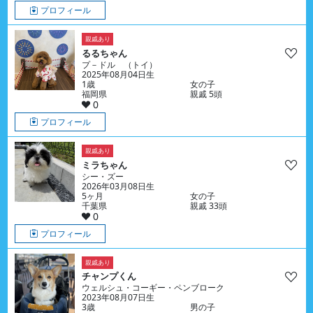
プロフィール
親戚あり
るるちゃん
プ－ドル （トイ）
2025年08月04日生
1歳
女の子
福岡県
親戚 5頭
0
プロフィール
親戚あり
ミラちゃん
シー・ズー
2026年03月08日生
5ヶ月
女の子
千葉県
親戚 33頭
0
プロフィール
親戚あり
チャンプくん
ウェルシュ・コーギー・ペンブローク
2023年08月07日生
3歳
男の子