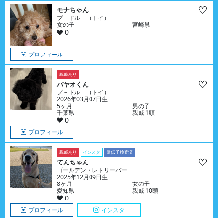
モナちゃん
プ－ドル （トイ）
女の子
宮崎県
0
プロフィール
親戚あり
パヤオくん
プ－ドル （トイ）
2026年03月07日生
5ヶ月
男の子
千葉県
親戚 1頭
0
プロフィール
親戚あり
インスタ
遺伝子検査済
てんちゃん
ゴールデン・レトリーバー
2025年12月09日生
8ヶ月
女の子
愛知県
親戚 10頭
0
プロフィール
インスタ