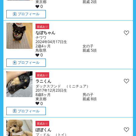
東京都
親戚 2頭
0
プロフィール
親戚あり
なぽちゃん
チワワ
2024年04月17日生
2歳4ヶ月
女の子
鳥取県
親戚 5頭
0
プロフィール
親戚あり
ラニくん
ダックスフンド （ミニチュア）
2017年12月23日生
8歳8ヶ月
男の子
東京都
親戚 8頭
0
プロフィール
親戚あり
ぽぽくん
プ－ドル （トイ）