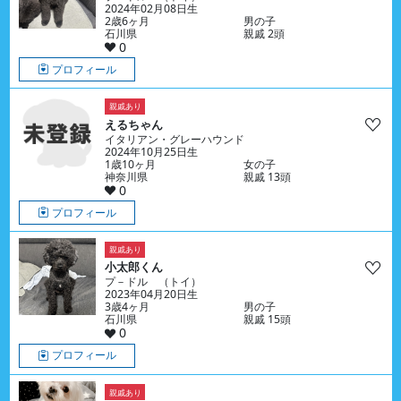
2024年02月08日生
2歳6ヶ月
男の子
石川県
親戚 2頭
0
プロフィール
親戚あり
えるちゃん
イタリアン・グレーハウンド
2024年10月25日生
1歳10ヶ月
女の子
神奈川県
親戚 13頭
0
プロフィール
親戚あり
小太郎くん
プ－ドル （トイ）
2023年04月20日生
3歳4ヶ月
男の子
石川県
親戚 15頭
0
プロフィール
親戚あり