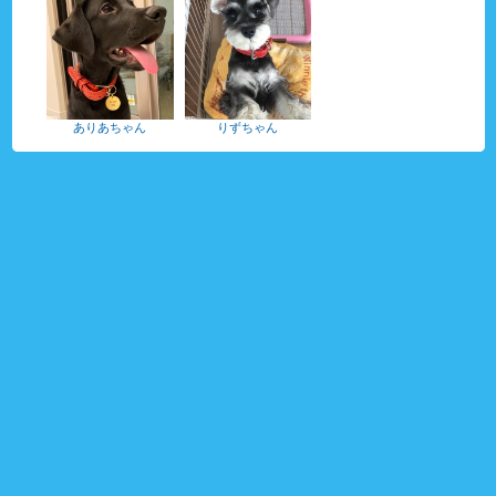
ありあちゃん
りずちゃん