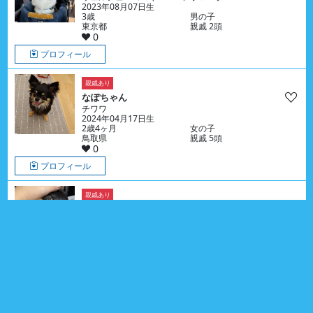
2023年08月07日生
3歳
男の子
東京都
親戚 2頭
0
プロフィール
親戚あり
なぽちゃん
チワワ
2024年04月17日生
2歳4ヶ月
女の子
鳥取県
親戚 5頭
0
プロフィール
親戚あり
ラニくん
ダックスフンド （ミニチュア）
2017年12月23日生
8歳8ヶ月
男の子
東京都
親戚 8頭
0
プロフィール
親戚あり