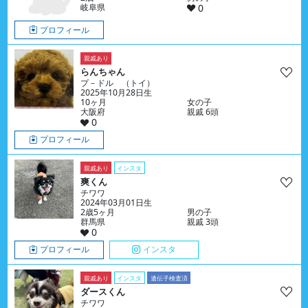
岐阜県
0
プロフィール
親戚あり
らんちゃん
プ－ドル （トイ）
2025年10月28日生
10ヶ月
女の子
大阪府
親戚 6頭
0
プロフィール
親戚あり
インスタ
爽くん
チワワ
2024年03月01日生
2歳5ヶ月
男の子
群馬県
親戚 3頭
0
プロフィール
インスタ
親戚あり
インスタ
遺伝子検査済
ダースくん
チワワ