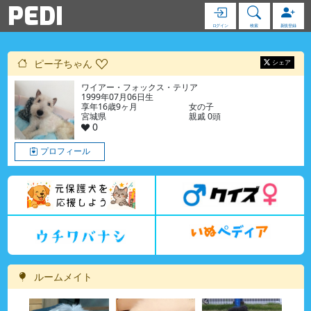
PEDI
ログイン
検索
新規登録
ピー子ちゃん
シェア
ワイアー・フォックス・テリア
1999年07月06日生
享年16歳9ヶ月
女の子
宮城県
親戚 0頭
0
プロフィール
ルームメイト