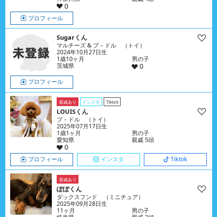
0
プロフィール
Sugarくん
マルチーズ & プ－ドル （トイ）
2024年10月27日生
1歳10ヶ月
男の子
茨城県
0
プロフィール
親戚あり
インスタ
Tiktok
LOUISくん
プ－ドル （トイ）
2025年07月17日生
1歳1ヶ月
男の子
愛知県
親戚 5頭
0
プロフィール
インスタ
Tiktok
親戚あり
ぽぽくん
ダックスフンド （ミニチュア）
2025年09月28日生
11ヶ月
男の子