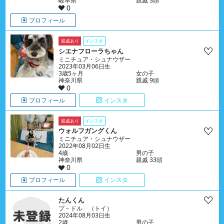
岐阜県
親戚 3頭
0
プロフィール
親戚あり
インスタ
シエナフローラちゃん
ミニチュア・シュナウザー
2023年03月06日生
3歳5ヶ月
女の子
神奈川県
親戚 9頭
0
プロフィール
インスタ
親戚あり
インスタ
ウォルフガングくん
ミニチュア・シュナウザー
2022年08月02日生
4歳
男の子
神奈川県
親戚 33頭
0
プロフィール
インスタ
たんくん
プ－ドル （トイ）
2024年08月03日生
2歳
男の子