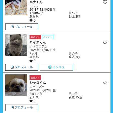
ルナくん
チワワ
2013年12月05日生
12歳8ヶ月
男の子
鳥取県
親戚 3頭
0
プロフィール
親戚あり
インスタ
ロイスくん
ポメラニアン
2026年01月07日生
7ヶ月
男の子
東京都
親戚 5頭
0
プロフィール
インスタ
親戚あり
シャロくん
シー・ズー
2024年07月28日生
2歳1ヶ月
男の子
石川県
親戚 15頭
0
プロフィール