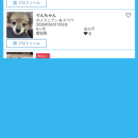
プロフィール
りんちゃん
ポメラニアン & チワワ
2026年04月10日生
4ヶ月
女の子
愛知県
0
プロフィール
親戚あり
イズくん
チワワ
2026年01月02日生
7ヶ月
男の子
群馬県
親戚 4頭
0
プロフィール
親戚あり
Tiktok
シュガーちゃん
フラットコーテッド・レトリーバー
2026年06月08日生
2ヶ月
女の子
神奈川県
親戚 4頭
0