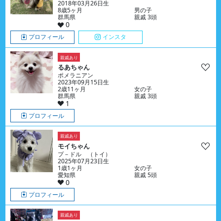
2018年03月26日生
8歳5ヶ月
男の子
群馬県
親戚 3頭
0
プロフィール
インスタ
親戚あり
るあちゃん
ポメラニアン
2023年09月15日生
2歳11ヶ月
女の子
群馬県
親戚 3頭
1
プロフィール
親戚あり
モイちゃん
プ－ドル （トイ）
2025年07月23日生
1歳1ヶ月
女の子
愛知県
親戚 5頭
0
プロフィール
親戚あり