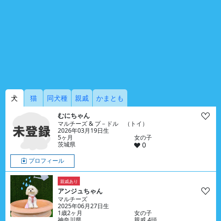
犬
猫
同犬種
親戚
かまとも
むにちゃん
マルチーズ & プ－ドル （トイ）
2026年03月19日生
5ヶ月
女の子
茨城県
0
プロフィール
親戚あり
アンジュちゃん
マルチーズ
2025年06月27日生
1歳2ヶ月
女の子
神奈川県
親戚 4頭