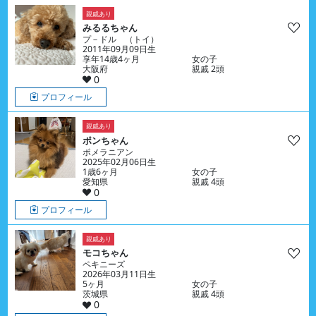
親戚あり
みるるちゃん
プ－ドル （トイ）
2011年09月09日生
享年14歳4ヶ月
女の子
大阪府
親戚 2頭
0
プロフィール
親戚あり
ポンちゃん
ポメラニアン
2025年02月06日生
1歳6ヶ月
女の子
愛知県
親戚 4頭
0
プロフィール
親戚あり
モコちゃん
ペキニーズ
2026年03月11日生
5ヶ月
女の子
茨城県
親戚 4頭
0