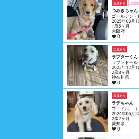
親戚あり
お里
つみきちゃん
ゴールデン・
2025年03月
1歳5ヶ月
大阪府
0
親戚あり
ラプターくん
ラブラドール
2023年12月
2歳8ヶ月
神奈川県
0
親戚あり
ラテちゃん
プ－ドル （
2024年06月
2歳2ヶ月
愛知県
0