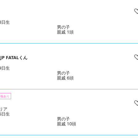
18日生
男の子
親戚 1頭
JP FATALくん
29日生
男の子
親戚 6頭
情報あり
リア
06日生
男の子
親戚 10頭