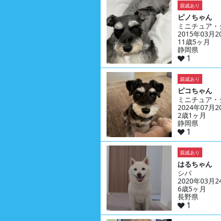
親戚あり
ピノちゃん
ミニチュア・
2015年03月
11歳5ヶ月
静岡県
1
親戚あり
ピコちゃん
ミニチュア・
2024年07月
2歳1ヶ月
静岡県
1
親戚あり
はるちゃん
シバ
2020年03月
6歳5ヶ月
長野県
1