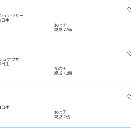
シュナウザー
20日生
女の子
親戚 77頭
シュナウザー
20日生
女の子
親戚 12頭
24日生
女の子
親戚 2頭