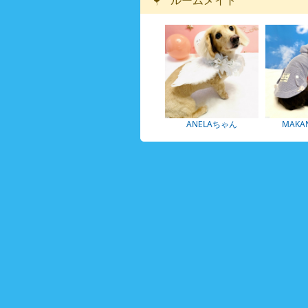
ルームメイト
ANELAちゃん
MAK