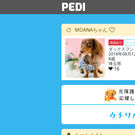
PEDI
MOANAちゃん
親戚あり
イン
ダックスフン
2018年08月
8歳
埼玉県
16