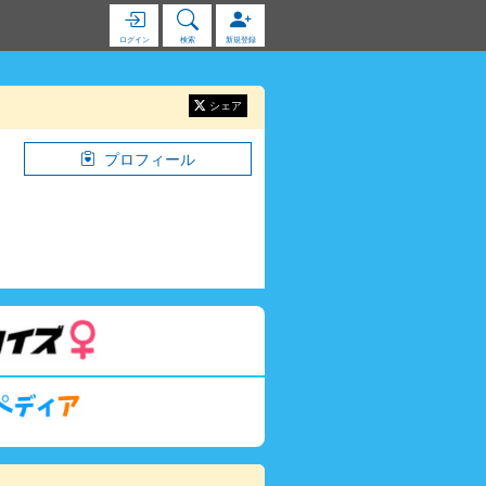
ログイン
検索
新規登録
シェア
プロフィール