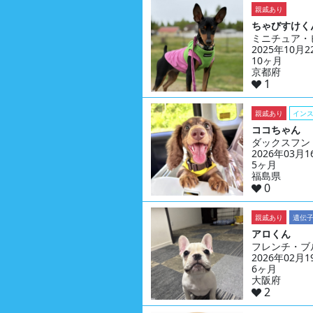
親戚あり
ちゃびすけく
ミニチュア・
2025年10月
10ヶ月
京都府
1
親戚あり
イン
ココちゃん
ダックスフン
2026年03月
5ヶ月
福島県
0
親戚あり
遺伝
アロくん
フレンチ・ブ
2026年02月
6ヶ月
大阪府
2