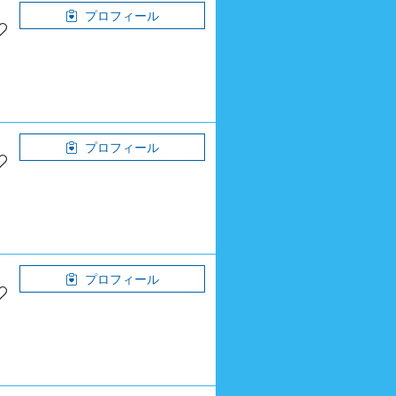
プロフィール
プロフィール
プロフィール