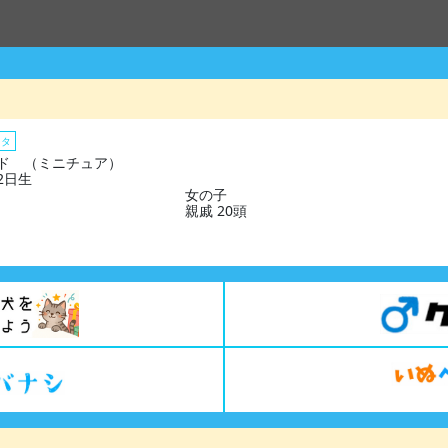
スタ
ド （ミニチュア）
12日生
女の子
親戚 20頭