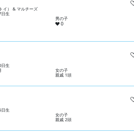
トイ） & マルチーズ
17日生
男の子
0
10日生
月
女の子
親戚 1頭
05日生
女の子
親戚 2頭