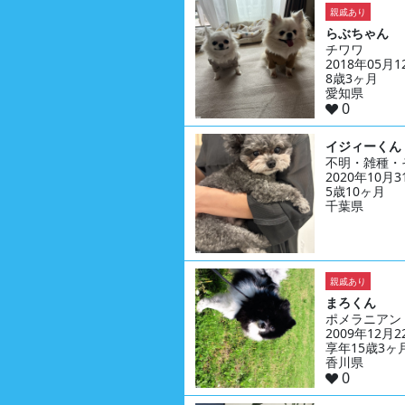
親戚あり
らぶちゃん
チワワ
2018年05月
8歳3ヶ月
愛知県
0
イジィーくん
不明・雑種・
2020年10月
5歳10ヶ月
千葉県
親戚あり
まろくん
ポメラニアン
2009年12月
享年15歳3ヶ
香川県
0