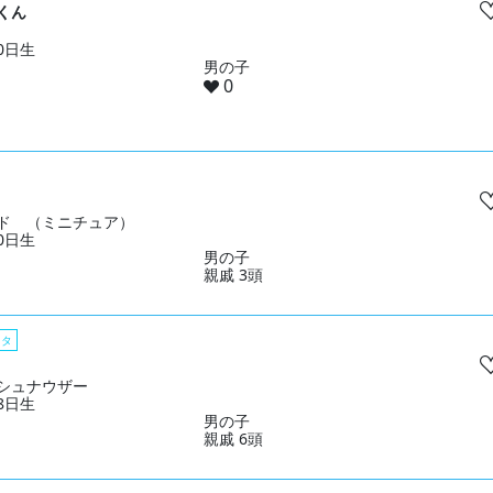
くん
10日生
男の子
0
ド （ミニチュア）
10日生
男の子
親戚 3頭
スタ
シュナウザー
28日生
男の子
親戚 6頭