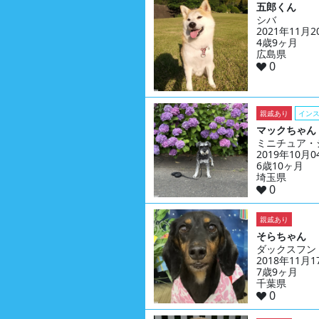
五郎くん
シバ
2021年11月
4歳9ヶ月
広島県
0
親戚あり
イン
マックちゃん
ミニチュア・
2019年10月
6歳10ヶ月
埼玉県
0
親戚あり
そらちゃん
ダックスフン
2018年11月
7歳9ヶ月
千葉県
0