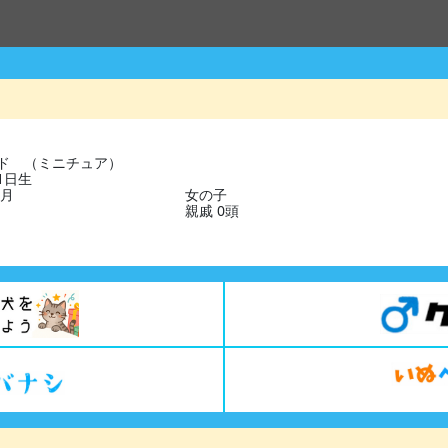
ド （ミニチュア）
01日生
ヶ月
女の子
親戚 0頭