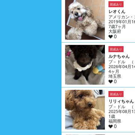
親戚あり
レオくん
アメリカン・
2019年01月
7歳7ヶ月
大阪府
0
親戚あり
ルナちゃん
プ－ドル （
2026年04月
4ヶ月
埼玉県
0
親戚あり
リリィちゃん
プ－ドル （
2025年08月
1歳
福岡県
0