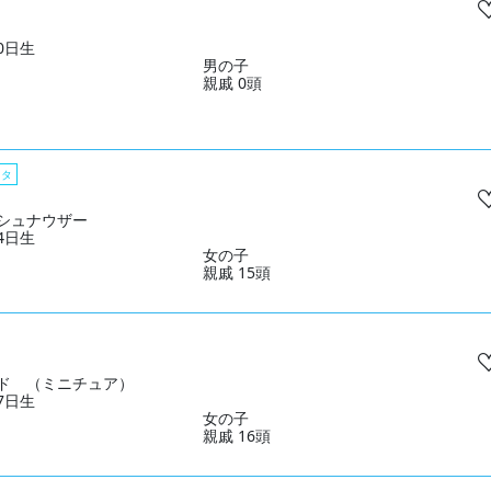
20日生
男の子
親戚 0頭
スタ
シュナウザー
04日生
女の子
親戚 15頭
ド （ミニチュア）
17日生
女の子
親戚 16頭