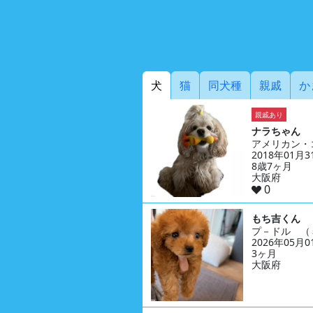
犬
猫
同犬種
親戚
か
親戚あり
ナラちゃん
アメリカン・
2018年01月
8歳7ヶ月
大阪府
0
もち吉くん
プ－ドル （
2026年05月
3ヶ月
大阪府