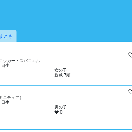
まとも
コッカー・スパニエル
31日生
女の子
親戚 7頭
ミニチュア）
01日生
男の子
0