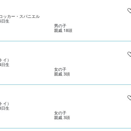
コッカー・スパニエル
16日生
男の子
親戚 18頭
トイ）
14日生
女の子
親戚 3頭
トイ）
13日生
女の子
親戚 3頭