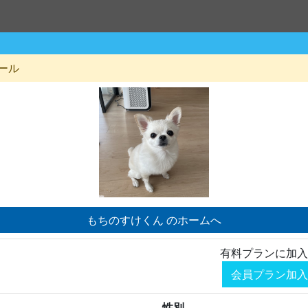
ール
もちのすけくん のホームへ
有料プランに加入
会員プラン加入
性別