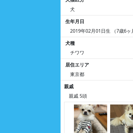
犬
生年月日
2019年02月01日生 （7歳6
犬種
チワワ
居住エリア
東京都
親戚
親戚 5頭