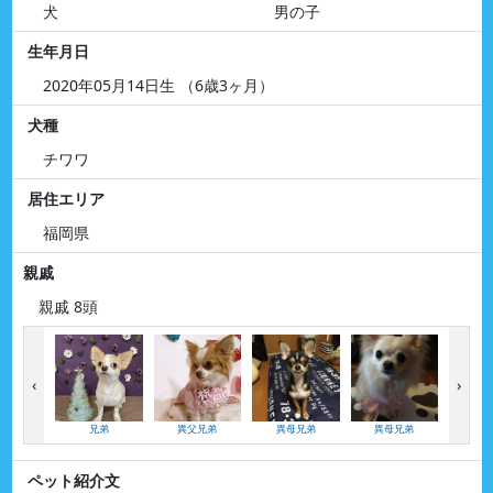
犬
男の子
生年月日
2020年05月14日生 （6歳3ヶ月）
犬種
チワワ
居住エリア
福岡県
親戚
親戚 8頭
‹
›
兄弟
異父兄弟
異母兄弟
異母兄弟
異母
ペット紹介文