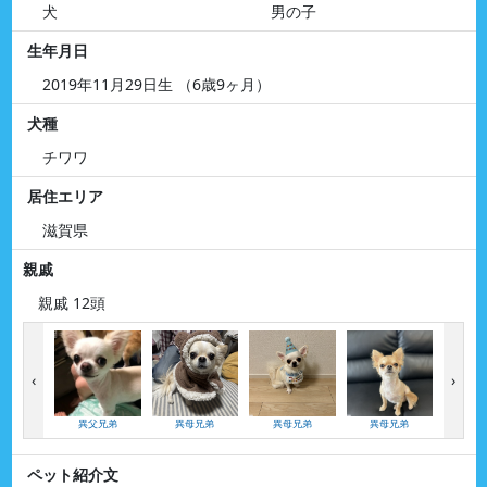
犬
男の子
生年月日
2019年11月29日生 （6歳9ヶ月）
犬種
チワワ
居住エリア
滋賀県
親戚
親戚 12頭
‹
›
異父兄弟
異母兄弟
異母兄弟
異母兄弟
異母
ペット紹介文