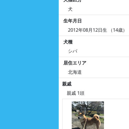
犬
生年月日
2012年08月12日生 （14歳）
犬種
シバ
居住エリア
北海道
親戚
親戚 1頭