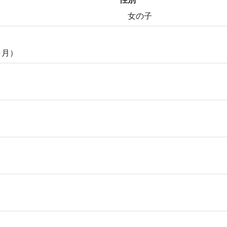
女の子
ヶ月）