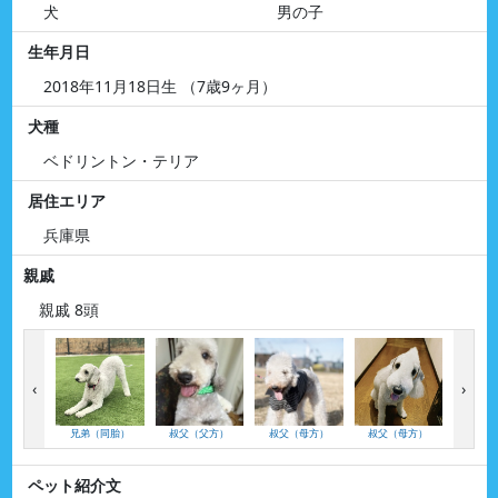
犬
男の子
生年月日
2018年11月18日生 （7歳9ヶ月）
犬種
ベドリントン・テリア
居住エリア
兵庫県
親戚
親戚 8頭
‹
›
兄弟（同胎）
叔父（父方）
叔父（母方）
叔父（母方）
い
ペット紹介文