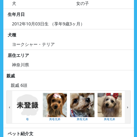
犬
女の子
生年月日
2012年10月03日生 （享年9歳3ヶ月）
犬種
ヨークシャー・テリア
居住エリア
神奈川県
親戚
親戚 6頭
‹
›
母
異母兄弟
異母兄弟
異母兄弟
叔父（
ペット紹介文