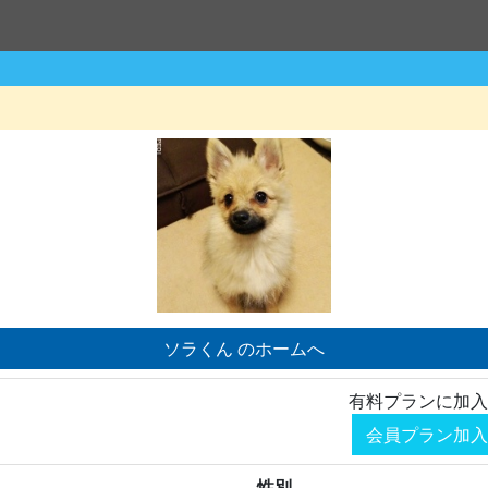
ソラくん のホームへ
有料プランに加入
会員プラン加入
性別