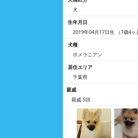
犬
生年月日
2019年04月17日生 （7歳4
犬種
ポメラニアン
居住エリア
千葉県
親戚
親戚 5頭