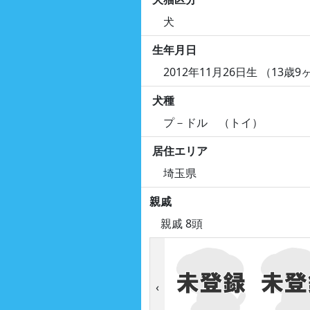
犬
生年月日
2012年11月26日生 （13歳9
犬種
プ－ドル （トイ）
居住エリア
埼玉県
親戚
親戚 8頭
‹