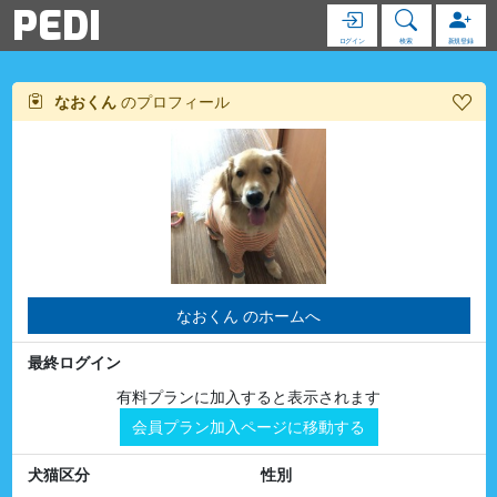
PEDI
ログイン
検索
新規登録
なおくん
のプロフィール
なおくん のホームへ
最終ログイン
有料プランに加入すると表示されます
会員プラン加入ページに移動する
犬猫区分
性別