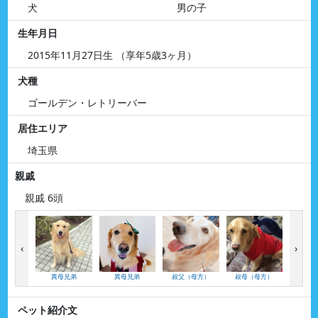
犬
男の子
生年月日
2015年11月27日生 （享年5歳3ヶ月）
犬種
ゴールデン・レトリーバー
居住エリア
埼玉県
親戚
親戚 6頭
‹
›
異母兄弟
異母兄弟
叔父（母方）
叔母（母方）
叔母（
ペット紹介文