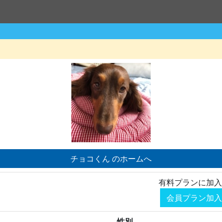
チョコくん のホームへ
有料プランに加入
会員プラン加入
性別