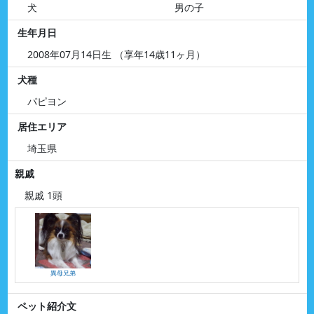
犬
男の子
生年月日
2008年07月14日生 （享年14歳11ヶ月）
犬種
パピヨン
居住エリア
埼玉県
親戚
親戚 1頭
異母兄弟
ペット紹介文