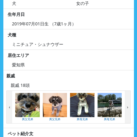
犬
女の子
生年月日
2019年07月01日生 （7歳1ヶ月）
犬種
ミニチュア・シュナウザー
居住エリア
愛知県
親戚
親戚 18頭
‹
›
異父兄弟
異父兄弟
異母兄弟
異母兄弟
異母
ペット紹介文