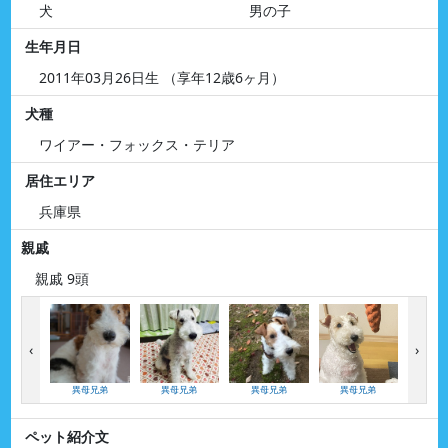
犬
男の子
生年月日
2011年03月26日生 （享年12歳6ヶ月）
犬種
ワイアー・フォックス・テリア
居住エリア
兵庫県
親戚
親戚 9頭
‹
›
異母兄弟
異母兄弟
異母兄弟
異母兄弟
異母
ペット紹介文