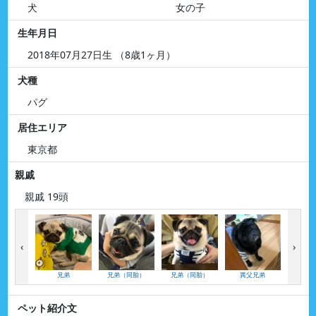
犬
女の子
生年月日
2018年07月27日生 （8歳1ヶ月）
犬種
パグ
居住エリア
東京都
親戚
親戚 19頭
‹
›
兄弟
兄弟（同胎）
兄弟（同胎）
異父兄弟
異父
ペット紹介文