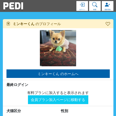
PEDI
ログイン
検索
新規登録
ミンキーくん
のプロフィール
ミンキーくん のホームへ
最終ログイン
有料プランに加入すると表示されます
会員プラン加入ページに移動する
犬猫区分
性別