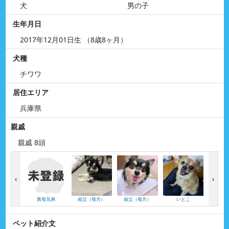
犬
男の子
生年月日
2017年12月01日生 （8歳8ヶ月）
犬種
チワワ
居住エリア
兵庫県
親戚
親戚 8頭
‹
›
異母兄弟
叔父（母方）
叔父（母方）
いとこ
い
ペット紹介文