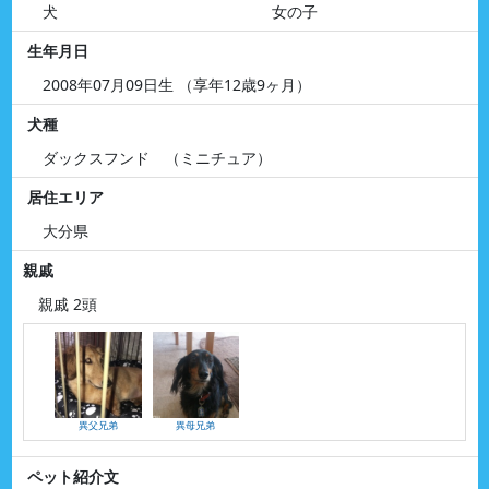
犬
女の子
生年月日
2008年07月09日生 （享年12歳9ヶ月）
犬種
ダックスフンド （ミニチュア）
居住エリア
大分県
親戚
親戚 2頭
異父兄弟
異母兄弟
ペット紹介文