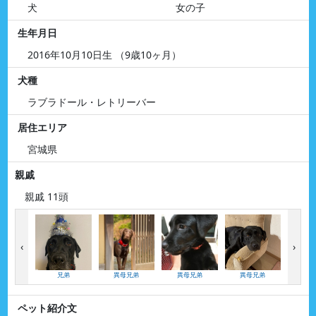
犬
女の子
生年月日
2016年10月10日生 （9歳10ヶ月）
犬種
ラブラドール・レトリーバー
居住エリア
宮城県
親戚
親戚 11頭
‹
›
兄弟
異母兄弟
異母兄弟
異母兄弟
甥（
ペット紹介文