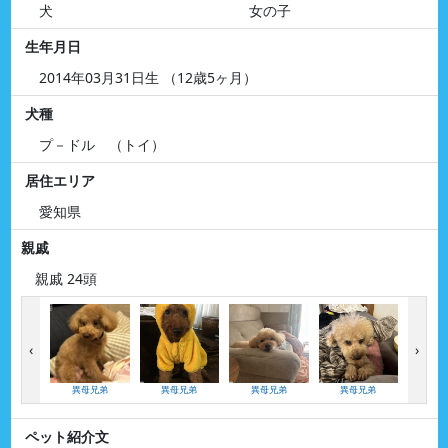
犬
女の子
生年月日
2014年03月31日生 （12歳5ヶ月）
犬種
プ－ドル （トイ）
居住エリア
愛知県
親戚
親戚 24頭
‹
›
異母兄弟
異母兄弟
異母兄弟
異母兄弟
異母
ペット紹介文