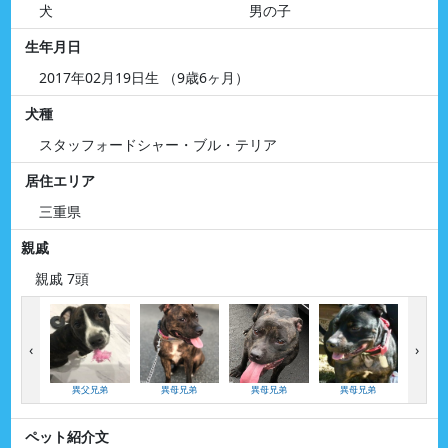
犬
男の子
生年月日
2017年02月19日生 （9歳6ヶ月）
犬種
スタッフォードシャー・ブル・テリア
居住エリア
三重県
親戚
親戚 7頭
‹
›
異父兄弟
異母兄弟
異母兄弟
異母兄弟
異母
ペット紹介文