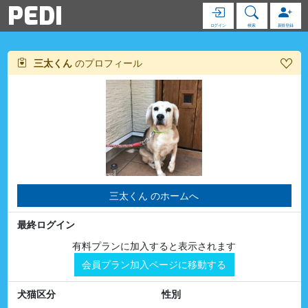
PEDI
ログイン
検索
新規登録
三太くん
のプロフィール
三太くん のホームへ
最終ログイン
有料プランに加入すると表示されます
会員プラン加入ページに移動する
犬猫区分
性別