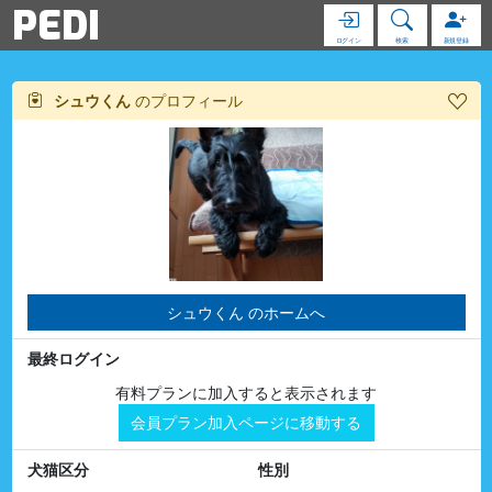
PEDI
ログイン
検索
新規登録
シュウくん
のプロフィール
シュウくん のホームへ
最終ログイン
有料プランに加入すると表示されます
会員プラン加入ページに移動する
犬猫区分
性別