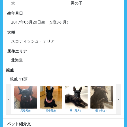
犬
男の子
生年月日
2017年05月20日生 （9歳3ヶ月）
犬種
スコティッシュ・テリア
居住エリア
北海道
親戚
親戚 11頭
‹
›
異母兄弟
異母兄弟
甥（母方）
甥（母方）
甥（
ペット紹介文