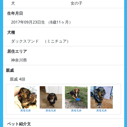
犬
女の子
生年月日
2017年09月23日生 （8歳11ヶ月）
犬種
ダックスフンド （ミニチュア）
居住エリア
神奈川県
親戚
親戚 4頭
異母兄弟
異母兄弟
異母兄弟
異母兄弟
ペット紹介文