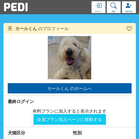
PEDI
ログイン
検索
新規登録
カールくん
のプロフィール
カールくん のホームへ
最終ログイン
有料プランに加入すると表示されます
会員プラン加入ページに移動する
犬猫区分
性別