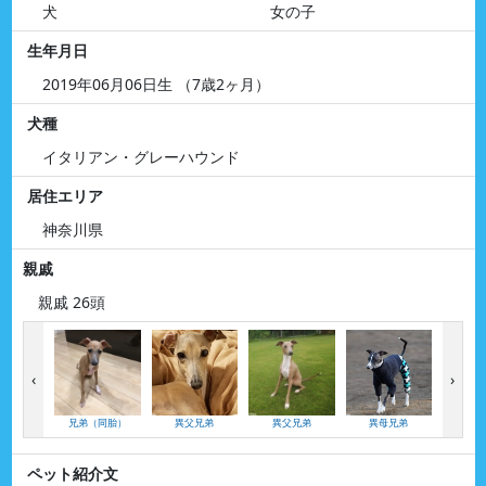
犬
女の子
生年月日
2019年06月06日生 （7歳2ヶ月）
犬種
イタリアン・グレーハウンド
居住エリア
神奈川県
親戚
親戚 26頭
‹
›
兄弟（同胎）
異父兄弟
異父兄弟
異母兄弟
異母
ペット紹介文