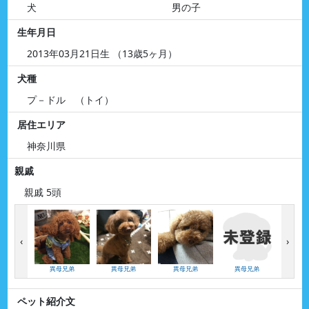
犬
男の子
生年月日
2013年03月21日生 （13歳5ヶ月）
犬種
プ－ドル （トイ）
居住エリア
神奈川県
親戚
親戚 5頭
‹
›
異母兄弟
異母兄弟
異母兄弟
異母兄弟
いとこ
ペット紹介文