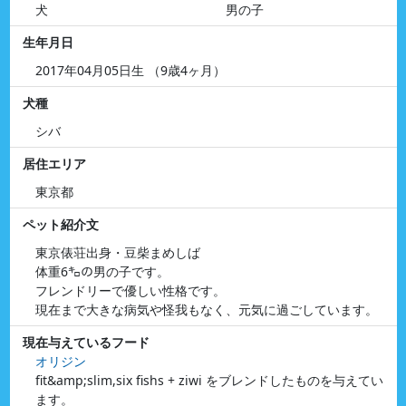
犬
男の子
生年月日
2017年04月05日生 （9歳4ヶ月）
犬種
シバ
居住エリア
東京都
ペット紹介文
東京俵荘出身・豆柴まめしば
体重6㌔の男の子です。
フレンドリーで優しい性格です。
現在まで大きな病気や怪我もなく、元気に過ごしています。
現在与えているフード
オリジン
fit&amp;slim,six fishs + ziwi をブレンドしたものを与えてい
ます。