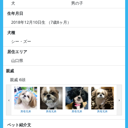
犬
男の子
生年月日
2018年12月10日生 （7歳8ヶ月）
犬種
シー・ズー
居住エリア
山口県
親戚
親戚 6頭
‹
›
異母兄弟
異母兄弟
異母兄弟
異母兄弟
異母
ペット紹介文