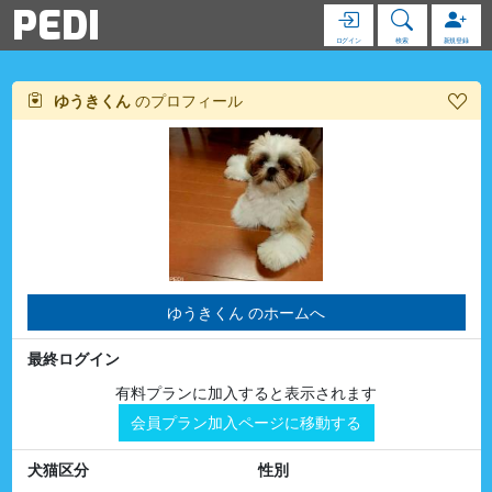
PEDI
ログイン
検索
新規登録
ゆうきくん
のプロフィール
ゆうきくん のホームへ
最終ログイン
有料プランに加入すると表示されます
会員プラン加入ページに移動する
犬猫区分
性別