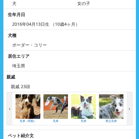
犬
女の子
生年月日
2016年04月13日生 （10歳4ヶ月）
犬種
ボーダー・コリー
居住エリア
埼玉県
親戚
親戚 23頭
‹
›
兄弟（同胎）
兄弟
兄弟
異父兄弟
異母
ペット紹介文