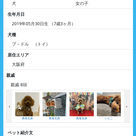
犬
女の子
生年月日
2019年05月30日生 （7歳3ヶ月）
犬種
プ－ドル （トイ）
居住エリア
大阪府
親戚
親戚 8頭
‹
›
異母兄弟
異母兄弟
異母兄弟
いとこ
い
ペット紹介文