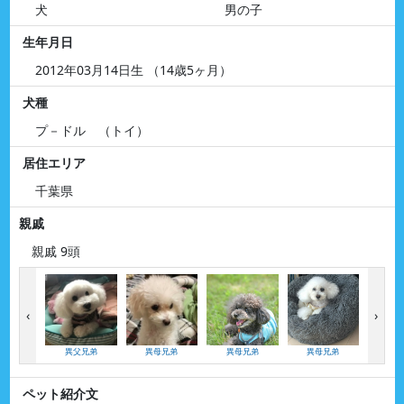
犬
男の子
生年月日
2012年03月14日生 （14歳5ヶ月）
犬種
プ－ドル （トイ）
居住エリア
千葉県
親戚
親戚 9頭
‹
›
異父兄弟
異母兄弟
異母兄弟
異母兄弟
い
ペット紹介文