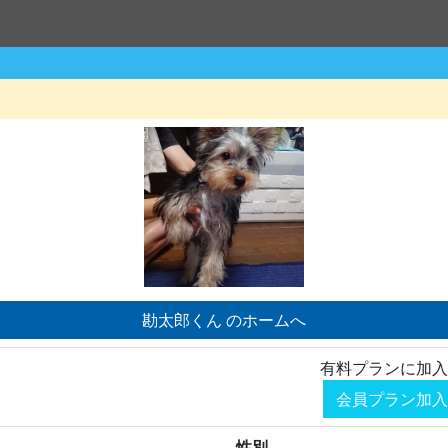
勘太郎くん のホームへ
有料プランに加入
会員プラン加入
性別