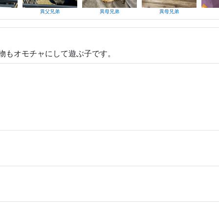
異父兄弟
異母兄弟
異母兄弟
物もオモチャにして遊ぶ子です。