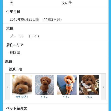
犬
女の子
生年月日
2015年06月23日生 （11歳2ヶ月）
犬種
プ－ドル （トイ）
居住エリア
福岡県
親戚
親戚 8頭
‹
›
叔母（父方）
いとこ
いとこ
いとこ
い
ペット紹介文