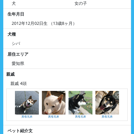
犬
女の子
生年月日
2012年12月02日生 （13歳8ヶ月）
犬種
シバ
居住エリア
愛知県
親戚
親戚 4頭
異母兄弟
異母兄弟
異母兄弟
異母兄弟
ペット紹介文