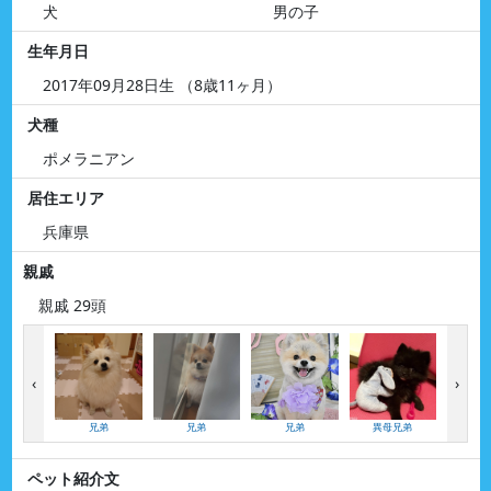
犬
男の子
生年月日
2017年09月28日生 （8歳11ヶ月）
犬種
ポメラニアン
居住エリア
兵庫県
親戚
親戚 29頭
‹
›
兄弟
兄弟
兄弟
異母兄弟
異母
ペット紹介文