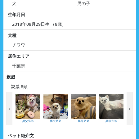
犬
男の子
生年月日
2018年08月29日生 （8歳）
犬種
チワワ
居住エリア
千葉県
親戚
親戚 8頭
‹
›
異父兄弟
異父兄弟
異母兄弟
異母兄弟
異母
ペット紹介文